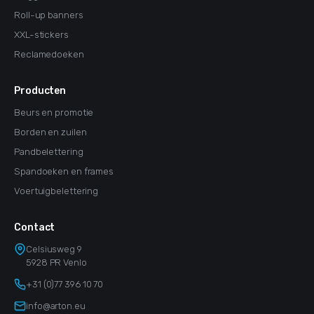
Roll-up banners
XXL-stickers
Reclamedoeken
Producten
Beurs en promotie
Borden en zuilen
Pandbelettering
Spandoeken en frames
Voertuigbelettering
Contact
Celsiusweg 9
5928 PR Venlo
+31 (0)77 396 10 70
info@arton.eu