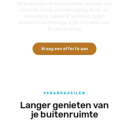
Verandazeilen en terrasdoeken op maat voor
veranda, terras en overkapping. Wind- en
waterdicht, helder of gekleurd. Eigen
productie en montage. B2B, met meer dan
30 jaar ervaring.
Vraag een offerte aan
VERANDAZEILEN
Langer genieten van
je buitenruimte