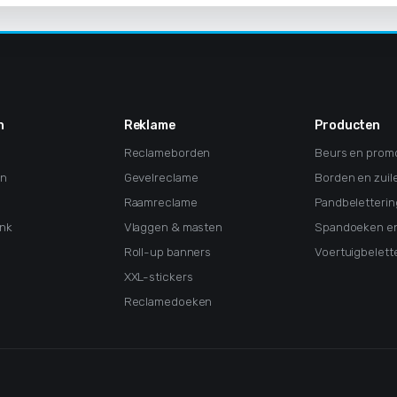
n
Reklame
Producten
Reclameborden
Beurs en prom
en
Gevelreclame
Borden en zuil
Raamreclame
Pandbeletterin
nk
Vlaggen & masten
Spandoeken en
Roll-up banners
Voertuigbelett
XXL-stickers
Reclamedoeken