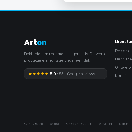
Art
on
Dienste
Reklame
Dekkleden en reclame uit eigen huis. Ontwerp,
Dekkled
productie en montage onder een dak.
Ontwerp
★★★★★
5,0
· 55+ Google reviews
Kennisba
© 2026 Arton Dekkleden & reclame. Alle rechten voorbehouden.