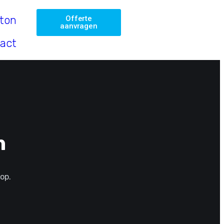
rton
Offerte
aanvragen
act
n
op.