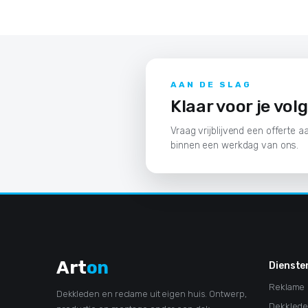
AAN DE SLAG
Klaar voor je vol
Vraag vrijblijvend een offerte aa
binnen een werkdag van ons.
Art
on
Dienste
Reklame
Dekkleden en reclame uit eigen huis. Ontwerp,
Dekkled