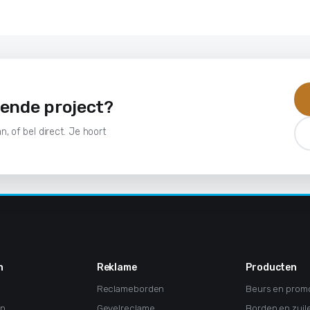
gende project?
n, of bel direct. Je hoort
n
Reklame
Producten
Reclameborden
Beurs en prom
en
Gevelreclame
Borden en zuil