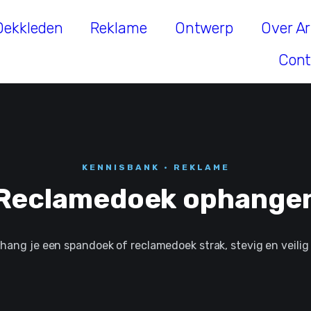
Dekkleden
Reklame
Ontwerp
Over A
Cont
KENNISBANK · REKLAME
Reclamedoek ophange
 hang je een spandoek of reclamedoek strak, stevig en veilig 