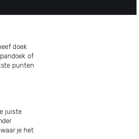
heef doek
 spandoek of
jkste punten
 juiste
nder
 waar je het