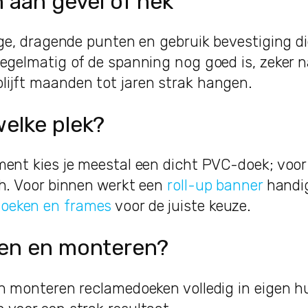
n aan gevel of hek
ige, dragende punten en gebruik bevestiging die
regelmatig of de spanning nog goed is, zeker 
ijft maanden tot jaren strak hangen.
welke plek?
ment kies je meestal een dicht PVC-doek; voo
sh. Voor binnen werkt een
roll-up banner
handig
oeken en frames
voor de juiste keuze.
ken en monteren?
en monteren reclamedoeken volledig in eigen h