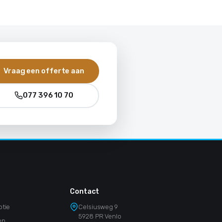
Vraag een offerte aan
077 396 10 70
Contact
otie
Celsiusweg 9
5928 PR Venlo
en