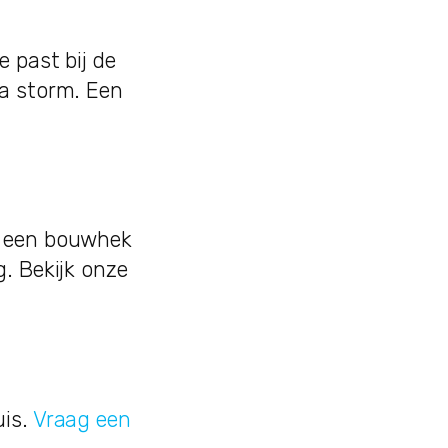
 past bij de
na storm. Een
r een bouwhek
. Bekijk onze
uis.
Vraag een