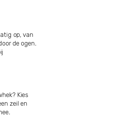
atig op, van
door de ogen.
ij
whek? Kies
en zeil en
mee.