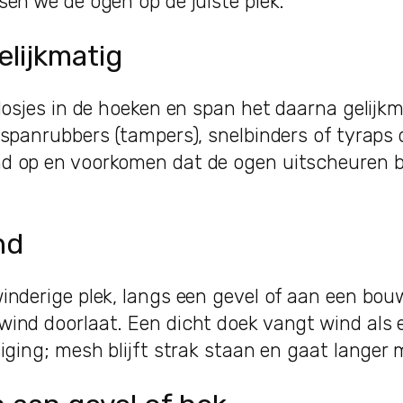
en we de ogen op de juiste plek.
elijkmatig
losjes in de hoeken en span het daarna gelijkm
spanrubbers (tampers), snelbinders of tyraps 
d op en voorkomen dat de ogen uitscheuren b
nd
inderige plek, langs een gevel of aan een bou
ind doorlaat. Een dicht doek vangt wind als e
iging; mesh blijft strak staan en gaat langer 