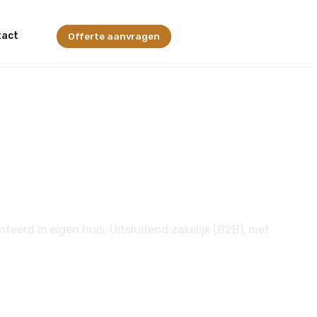
tact
Offerte aanvragen
at
erd in eigen huis. Uitsluitend zakelijk (B2B), met