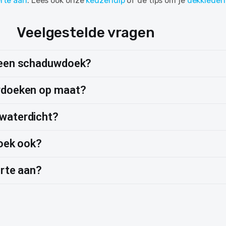
erte aan
. Lees ook onze
keuzehulp
of de tips om je
dekkleden
Veelgestelde vragen
 een schaduwdoek?
wdoeken op maat?
waterdicht?
doek ook?
erte aan?