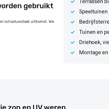
Terrassen bi
orden gebruikt
Speeltuinen
Bedrijfsterr
 een schaduwdoek uitkomst. We
Tuinen en pe
Driehoek, vi
Montage en 
e zon en UV weren