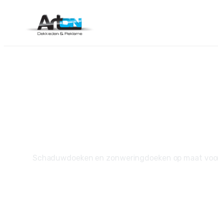
S
Schaduwdoeken en zonweringdoeken op maat voor ter