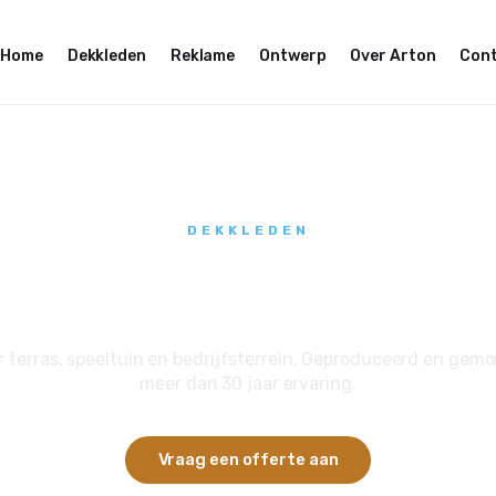
Home
Dekkleden
Reklame
Ontwerp
Over Arton
Con
DEKKLEDEN
chaduwdoeken op ma
ras, speeltuin en bedrijfsterrein. Geproduceerd en gemonte
meer dan 30 jaar ervaring.
Vraag een offerte aan